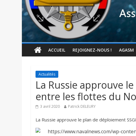
ACCUEIL
REJOIGNEZ-NOUS !
AGASM
Actualités
La Russie approuve l
entre les flottes du N
3 avril 2020
Patrick DELEURY
La Russie approuve le plan de déploiement SSGN