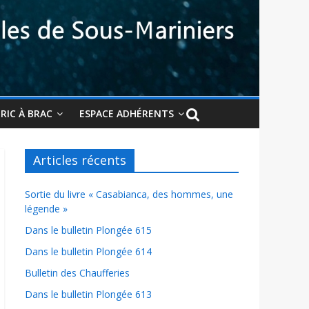
BRIC À BRAC
ESPACE ADHÉRENTS
Articles récents
Sortie du livre « Casabianca, des hommes, une
légende »
Dans le bulletin Plongée 615
Dans le bulletin Plongée 614
Bulletin des Chaufferies
Dans le bulletin Plongée 613